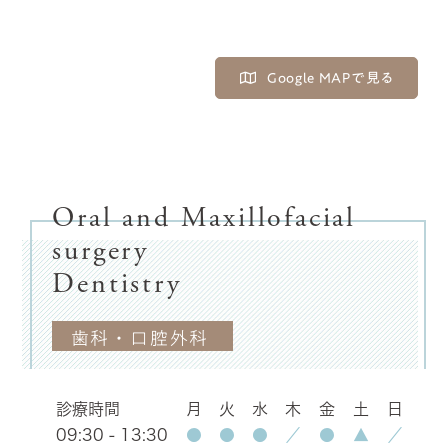
Google MAPで見る
Oral and Maxillofacial
surgery
Dentistry
歯科・口腔外科
診療時間
月
火
水
木
金
土
日
09:30 - 13:30
●
●
●
／
●
▲
／