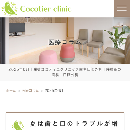
t
o
g
g
l
e
n
a
医療コラム
v
i
g
a
t
i
o
2025年6月｜曙橋ココティエクリニック歯科口腔外科｜曙橋駅の
n
歯科・口腔外科
ホーム
医療コラム
2025年6月
夏は歯と口のトラブルが増