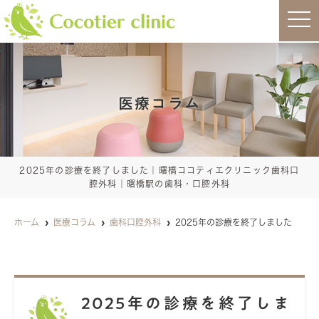
t
o
g
g
l
e
n
a
医療コラム
v
i
g
a
t
i
o
2025年の診療を終了しました｜曙橋ココティエクリニック歯科口
n
腔外科｜曙橋駅の歯科・口腔外科
ホーム
医療コラム
歯科口腔外科
2025年の診療を終了しました
2025年の診療を終了しま